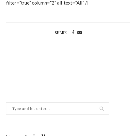
filter=”true” column=”2″ all_text=”All” /]
SHARE