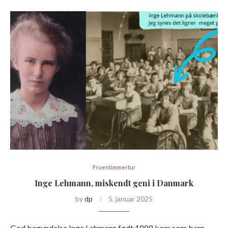
Fruentimmertur
Inge Lehmann, miskendt geni i Danmark
by
dp
5. januar 2025
God begyndelse Inge Lehmann født 1888 kom som barn