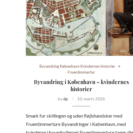
Byvandring København Kvindernes historier
Fruentimmertur
Byvandring i København – kvindernes
historier
by
dp
10. marts 2026
Smæk for skillingen og uden fløjlshandsker med
Fruentimmerture Byvandringer i København, med
kvinderne i hovedrollerne! Fruentimmerture tager di