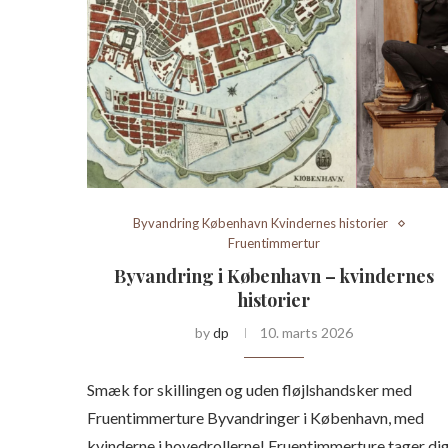
Byvandring København Kvindernes historier
Fruentimmertur
Byvandring i København – kvindernes
historier
by
dp
10. marts 2026
Smæk for skillingen og uden fløjlshandsker med
Fruentimmerture Byvandringer i København, med
kvinderne i hovedrollerne! Fruentimmerture tager di