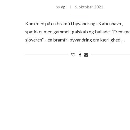
by
dp
6. oktober 2021
Kom med på en bramfri byvandring i København ,
spækket med gammelt galskab og ballade. “Frem m
sjoveren” – en bramfri byvandring om kærlighed,…