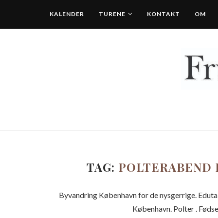
KALENDER
TURENE
KONTAKT
OM
TAG:
POLTERABEND 
Byvandring København for de nysgerrige. Edutai
København. Polter . Fødse