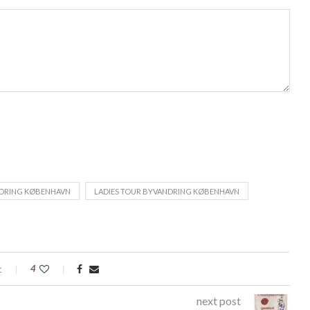
NDRING KØBENHAVN
LADIES TOUR BYVANDRING KØBENHAVN
t
4
next post