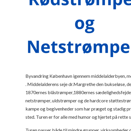
Byvandring København igennem middelalderbyen, med
. Middelalderens seje dr.Margrethe den bukseløse, de 
1870ernes blåstrømper,1880ernes sædelighedsfejdere
netstrømper, uldstrømper og de hardcore støttestrømp
kampe og begivenheder som har præget og stadig præ
sted. Turen er for alle med humor og hjertet på rette s
Turen passer både til mindre grupper, virksomheder 