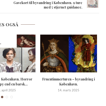
Gavekort til byvandring i København. 9 ture
med 5 stjernet guidance.
ÆS OGSÅ
 København. Horror
Fruentimmerturen – byvandring i
5
y end en barsk...
København.
. april 2025
14. marts 2025