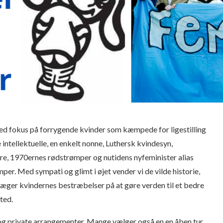
 fokus på forrygende kvinder som kæmpede for ligestilling
intellektuelle, en enkelt nonne, Luthersk kvindesyn,
, 1970ernes rødstrømper og nutidens nyfeminister alias
er. Med sympati og glimt i øjet vender vi de vilde historie,
ger kvindernes bestræbelser på at gøre verden til et bedre
ted.
og private arrangementer. Mange vælger også en en åben tur