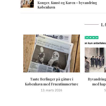
Konger, Kunst og Karen – byvandring
København
L
– gåtur
Tante Berlinger på gåture i
Byvandring
timmerture
København med Fruentimmerture
med happ
1
13. marts 2026
5