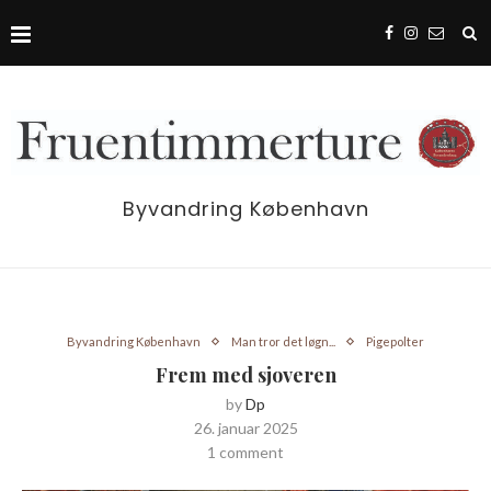
Byvandring København
Byvandring København
Man tror det løgn...
Pigepolter
Frem med sjoveren
by
Dp
26. januar 2025
1 comment